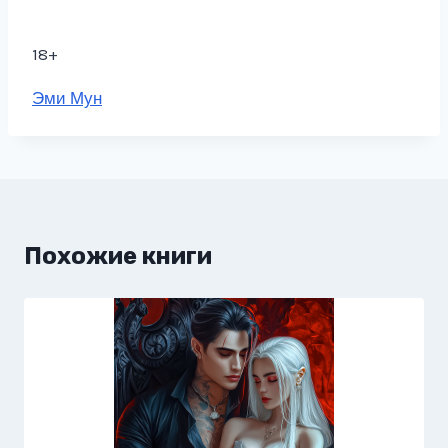
18+
Метки
Эми Мун
записи:
Похожие книги