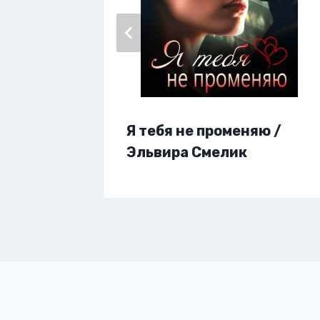
а
Я тебя не променяю /
Эльвира Смелик