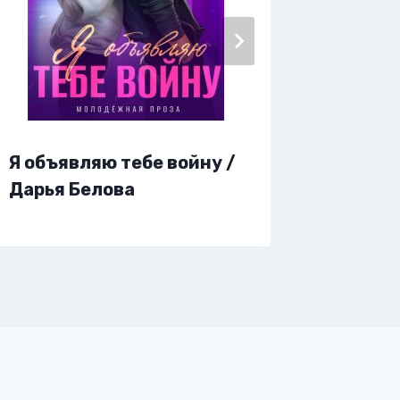
Я объявляю тебе войну /
Я на те
Дарья Белова
Эльвир