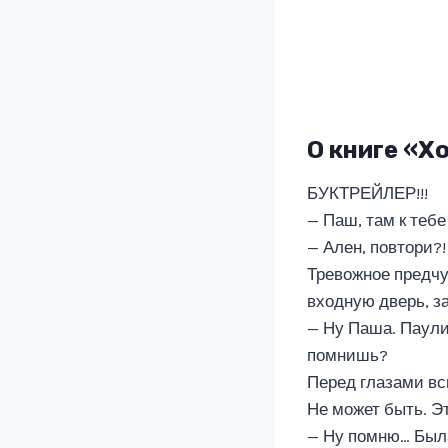
О книге «Хо
БУКТРЕЙЛЕР!!!
— Паш, там к тебе
— Ален, повтори?!
Тревожное предчу
входную дверь, за
— Ну Паша. Паулин
помнишь?
Перед глазами вс
Не может быть. Э
— Ну помню… Была