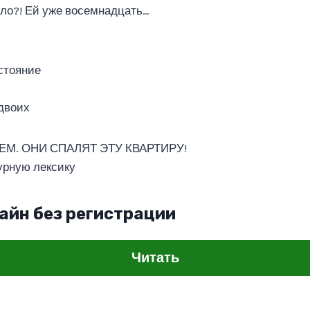
было?! Ей уже восемнадцать…
остояние
 двоих
М. ОНИ СПАЛЯТ ЭТУ КВАРТИРУ!
урную лексику
айн без регистрации
Читать