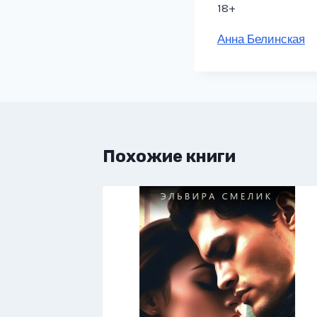
18+
Метки
Анна Белинская
записи:
Похожие книги