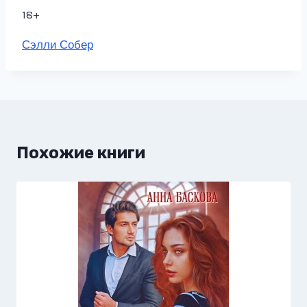
18+
Метки
Сэлли Собер
записи:
Похожие книги