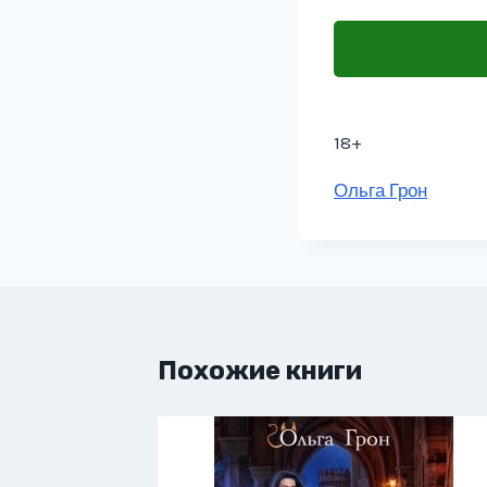
18+
Метки
Ольга Грон
записи:
Похожие книги