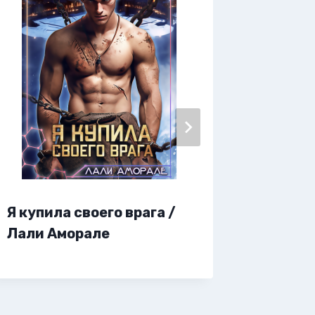
Я купила своего врага /
Я и мо
Лали Аморале
Андре