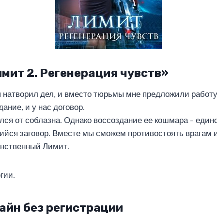
имит 2. Регенерация чувств»
я натворил дел, и вместо тюрьмы мне предложили работу
ание, и у нас договор.
лся от соблазна. Однако воссоздание ее кошмара – един
ийся заговор. Вместе мы сможем противостоять врагам и
инственный Лимит.
гии.
айн без регистрации