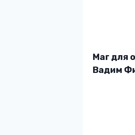
Маг для 
Вадим Ф