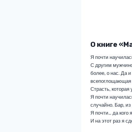
О книге «М
Я почти научилась
С другим мужчиной
более, о нас. Да 
всепоглощающая 
Страсть, которая
Я почти научилась
случайно. Бар, из
Я почти… да кого 
И на этот раз я с