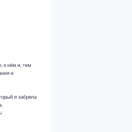
 о нём и, тем
ания и
оторый я забрела
а.
!