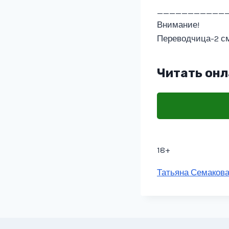
___________
Внимание!
Переводчица-2 см
Читать онл
18+
Метки
Татьяна Семаков
записи: