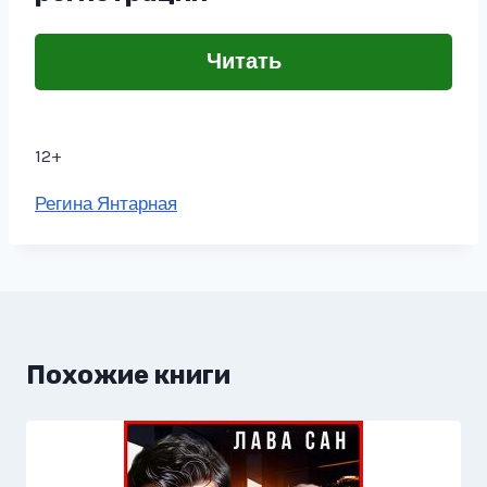
Читать
12+
Метки
Регина Янтарная
записи:
Похожие книги