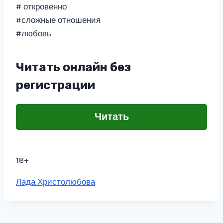
# откровенно
#сложные отношения
#любовь
Читать онлайн без
регистрации
Читать
18+
Метки
Лада Христолюбова
записи: