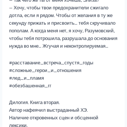
— Так чего же ты от меня хочешь, Элиза?
— Хочу, чтобы твои предохранители сжигало
дотла, если я рядом. Чтобы от желания в ту же
секунду прижать и присвоить… тебя скручивало
пополам. А когда меня нет, я хочу, Разумовский,
чтобы тебя потрошила, разрушала до основания
нужда во мне… Жгучая и неконтролируемая…
#расставание_встреча_спустя_годы
#сложные_герои_и_отношения
#лед_и_пламя
#обезбашенная_гг
Дилогия. Книга вторая.
Автор нафеячил выстраданный ХЭ.
Наличие откровенных сцен и обсценной
лексики.