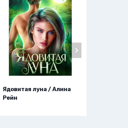
Ядовитая луна / Алина
Яд мое
Рейн
Крист