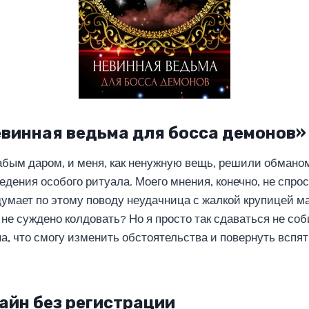
евинная ведьма для босса демонов»
абым даром, и меня, как ненужную вещь, решили обмано
дения особого ритуала. Моего мнения, конечно, не спрос
 думает по этому поводу неудачница с жалкой крупицей м
 не суждено колдовать? Но я просто так сдаваться не со
на, что смогу изменить обстоятельства и повернуть вспя
айн без регистрации