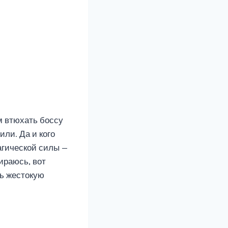
м втюхать боссу
или. Да и кого
агической силы —
бираюсь, вот
ть жестокую