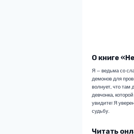
О книге «Н
Я — ведьма со сл
демонов для прове
волнует, что там
девчонка, которой
увидите! Я увере
судьбу.
Читать онл