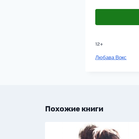
12+
Метки
Любава Вокс
записи:
Похожие книги