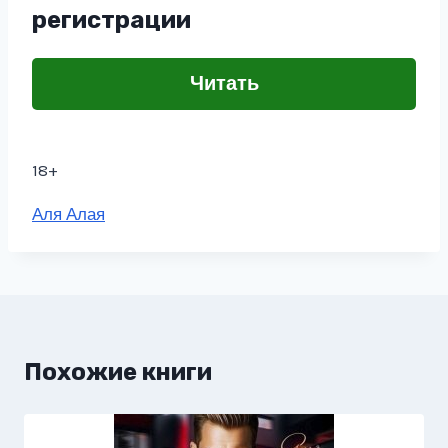
регистрации
Читать
18+
Метки
Аля Алая
записи:
Похожие книги