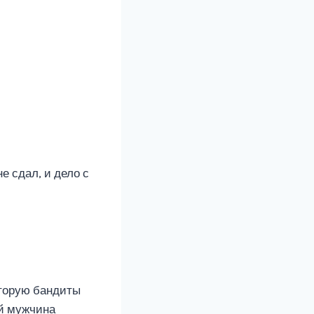
е сдал, и дело с
оторую бандиты
ый мужчина