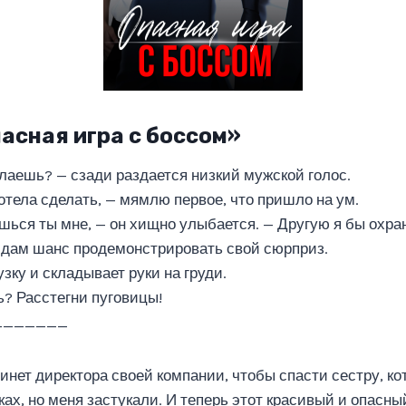
пасная игра с боссом»
елаешь? — сзади раздается низкий мужской голос.
тела сделать, — мямлю первое, что пришло на ум.
шься ты мне, — он хищно улыбается. — Другую я бы охран
я дам шанс продемонстрировать свой сюрприз.
зку и складывает руки на груди.
ь? Расстегни пуговицы!
_______
бинет директора своей компании, чтобы спасти сестру, к
ках, но меня застукали. И теперь этот красивый и опасн