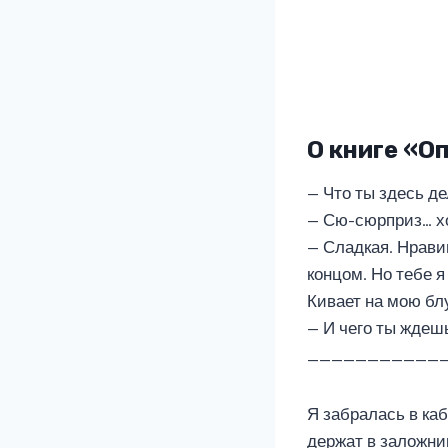
О книге «О
— Что ты здесь д
— Сю-сюрприз… хо
— Сладкая. Нрави
концом. Но тебе 
Кивает на мою блу
— И чего ты ждеш
___________
Я забралась в ка
держат в заложни