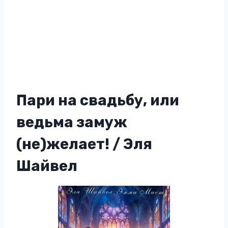
Пари на свадьбу, или
ведьма замуж
(не)желает! / Эля
Шайвел