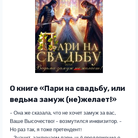
О книге «Пари на свадьбу, или
ведьма замуж (не)желает!»
– Она же сказала, что не хочет замуж за вас,
Ваше Высочество! – возмутился инквизитор. –
Но раз так, я тоже претендент!
– Значит, заключаем пари: чьё предложение о