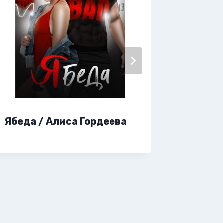
Ябеда / Алиса Гордеева
Я. Мос
парень
Новик