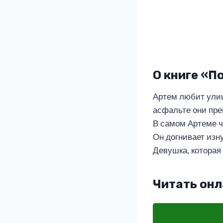
О книге «П
Артем любит улиц
асфальте они пре
В самом Артеме ч
Он догнивает изну
Девушка, которая 
Читать онл