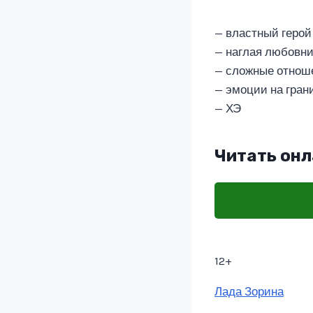
— властный герой
— наглая любовн
— сложные отнош
— эмоции на гран
— ХЭ
Читать онл
12+
Метки
Лада Зорина
записи: