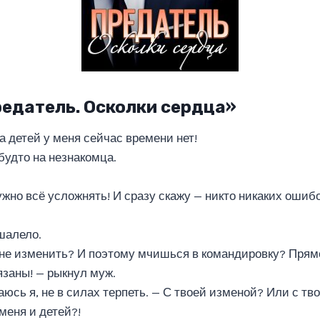
редатель. Осколки сердца»
на детей у меня сейчас времени нет!
будто на незнакомца.
ужно всё усложнять! И сразу скажу — никто никаких ошиб
шалело.
мне изменить? И поэтому мчишься в командировку? Прям
язаны! — рыкнул муж.
аюсь я, не в силах терпеть. — С твоей изменой? Или с т
меня и детей?!