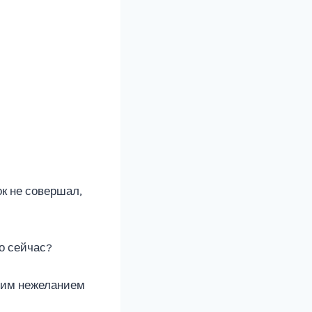
ок не совершал,
о сейчас?
воим нежеланием