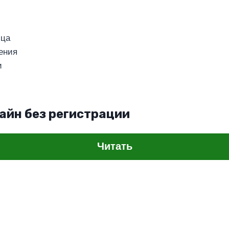
ица
ения
и
айн без регистрации
Читать