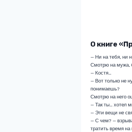
О книге «П
— Ни на тебя, ни 
Смотрю на мужа, 
— Костя…
— Вот только не н
понимаешь?
Смотрю на него о
— Так ты… хотел 
— Эти вещи не св
— С чем? — взрыв
тратить время на 