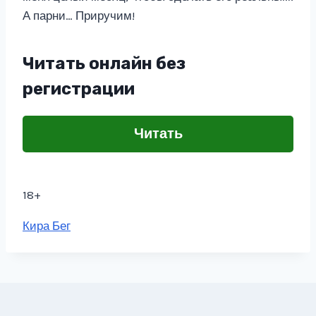
А парни… Приручим!
Читать онлайн без
регистрации
Читать
18+
Метки
Кира Бег
записи: