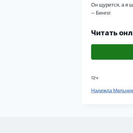
Он щурится, а я 
— Бинго!
Читать онл
12+
Метки
Надежда Мельник
записи: