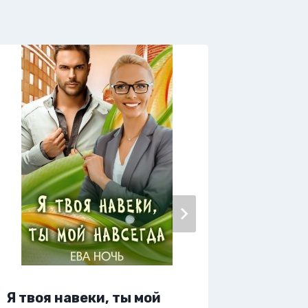
Я живу 
Я твоя навеки, ты мой