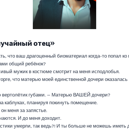
лучайный отец»
ать, что ваш драгоценный биоматериал когда-то попал ко
 вами общий ребёнок?
ивый мужик в костюме смотрит на меня исподлобья.
сторге, что матерью моей единственной дочери оказалась
 вертолётик губами. — Матерью ВАШЕЙ дочери?
а каблуках, планируя покинуть помещение.
 он меня за запястье.
чаются. И до меня доходит.
астики умерли, так ведь?! И ты больше не можешь иметь 