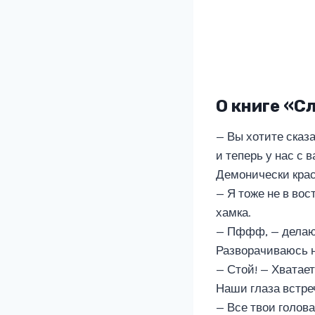
О книге «С
— Вы хотите сказ
и теперь у нас с
Демонически крас
— Я тоже не в во
хамка.
— Пффф, — делаю
Разворачиваюсь н
— Стой! — Хватает
Наши глаза встре
— Все твои голов