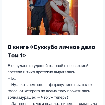
О книге «Суккубо личное дело
Том 1»
Я очнулась с гудящей головой в незнакомой
постели и тихо протяжно выругалась:
— Б…
— Ну… есть немного, — фыркнул мне в затылок
голос, от которого по всему телу прокатилась
волна мурашек. — Что уж теперь?
— Да теперь-то уж и правда… ничего, — хмыкнула