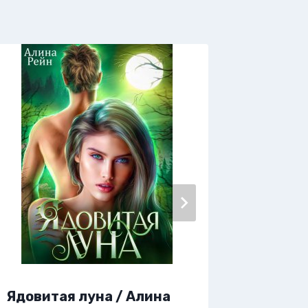
Ядовитая луна / Алина
Яд мое