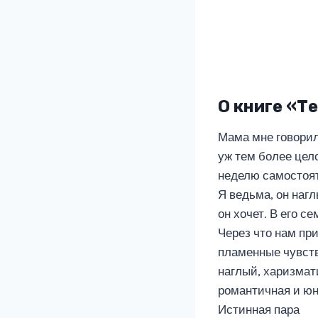
О книге «Т
Мама мне говорила
уж тем более цел
неделю самостоят
Я ведьма, он наг
он хочет. В его с
Через что нам пр
пламенные чувств
наглый, харизмат
романтичная и юн
Истинная пара