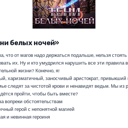
ени белых ночей»
, что от магов надо держаться подальше, нельзя стоять у
овать их. Ну и кто умудрился нарушить все эти правила 
ельной жизни? Конечно, я!
лый, харизматичный, заносчивый аристократ, привыкший п
емье следят за чистотой крови и ненавидят ведьм. Мы из 
идётся пройти, чтобы быть вместе?
а вопреки обстоятельствам
ичный герой с непонятной магией
ая и невинная героиня