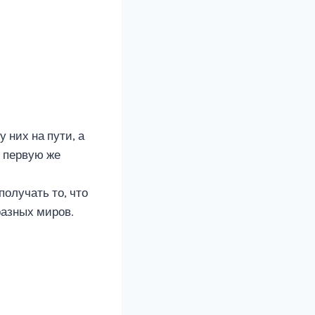
 них на пути, а
в первую же
олучать то, что
разных миров.