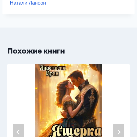
Метки
Натали Лансон
записи:
Похожие книги