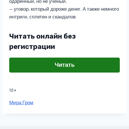
одарённый, но не учёный.
— уговор, который дороже денег. А также немного
интриги, сплетен и скандалов
Читать онлайн без
регистрации
Читать
12+
Метки
Мира Гром
записи: