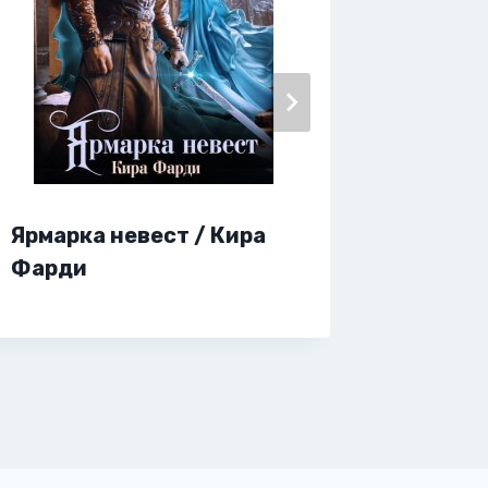
Ярмарка невест / Кира
Яркие 
Фарди
Беспол
Галл