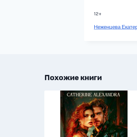
12+
Метки
Неженцева Екате
записи:
Похожие книги