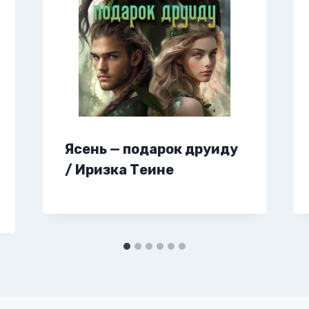
Ясень — подарок друиду
/ Иризка Теине