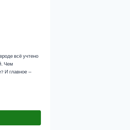
вроде всё учтено
й. Чем
? И главное —