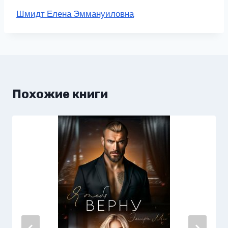
Метки
Шмидт Елена Эммануиловна
записи:
Похожие книги