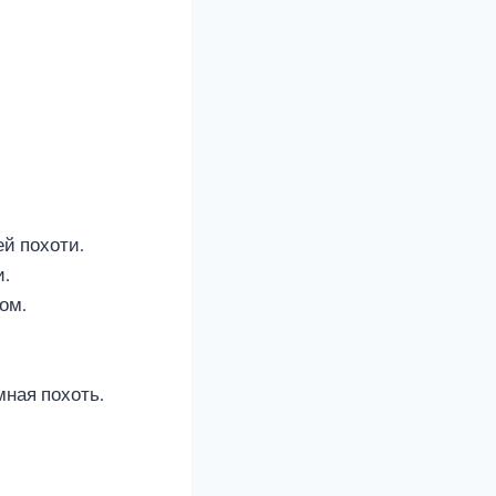
й похоти.
и.
ом.
мная похоть.