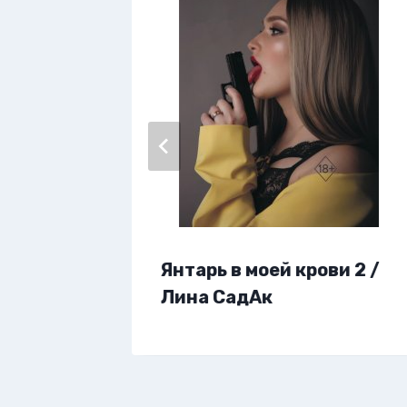
Янтарь в моей крови 2 /
а /
Лина СадАк