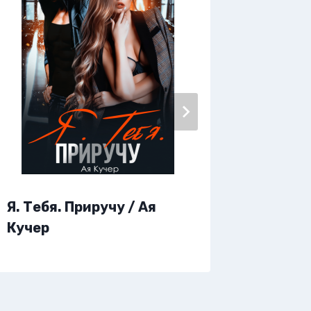
Я. Тебя. Приручу / Ая
Я хочу 
Кучер
Виолет