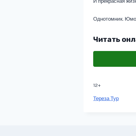
И прекрасная жиз
Однотомник. Юм
Читать онл
12+
Метки
Тереза Тур
записи: