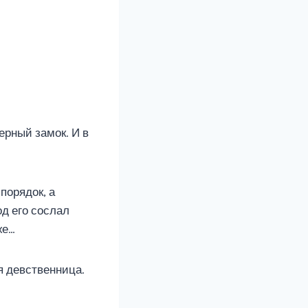
ерный замок. И в
порядок, а
од его сослал
же…
я девственница.