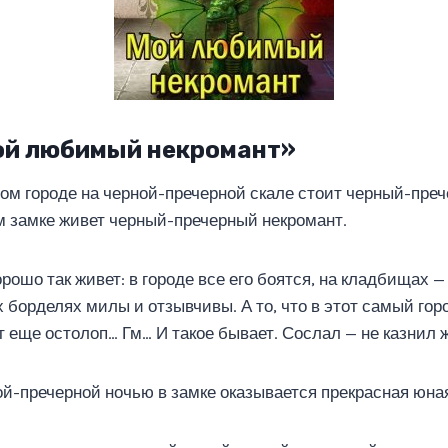
ой любимый некромант»
ом городе на черной-пречерной скале стоит черный-преч
 замке живет черный-пречерный некромант.
рошо так живет: в городе все его боятся, на кладбищах — 
 борделях милы и отзывчивы. А то, что в этот самый гор
т еще остолоп… Гм… И такое бывает. Сослал — не казнил 
й-пречерной ночью в замке оказывается прекрасная юна