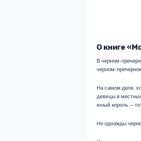
О книге «М
В черном-пречерн
черном-пречерном
На самом деле, хо
девицы в местных
юный король — то
Но однажды черно