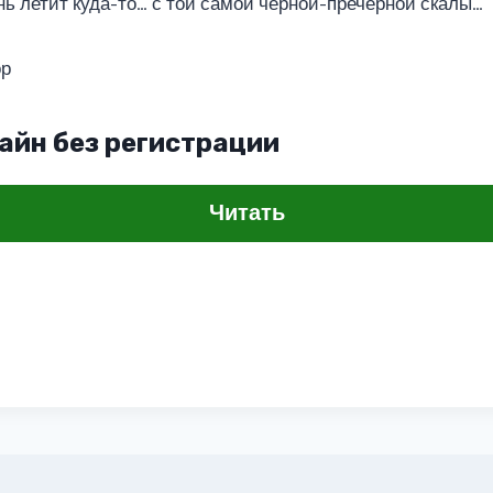
нь летит куда-то… с той самой черной-пречерной скалы…
ор
айн без регистрации
Читать