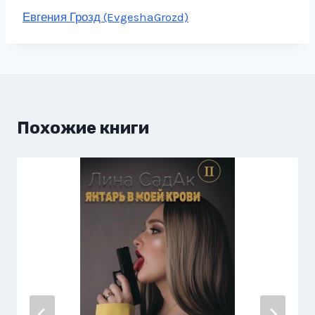
Метки
Евгения Грозд (EvgeshaGrozd)
записи:
Похожие книги