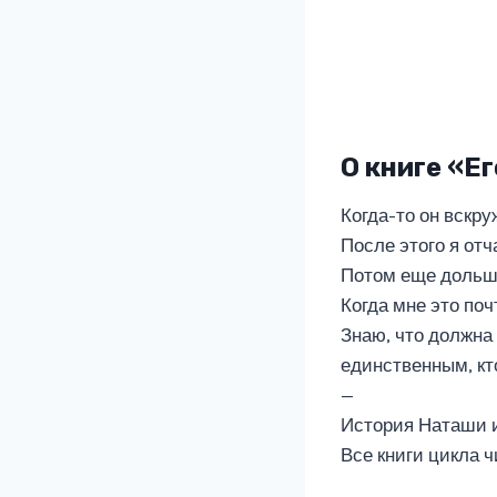
О книге «Е
Когда-то он вскру
После этого я отч
Потом еще дольш
Когда мне это по
Знаю, что должна 
единственным, кт
—
История Наташи и 
Все книги цикла 