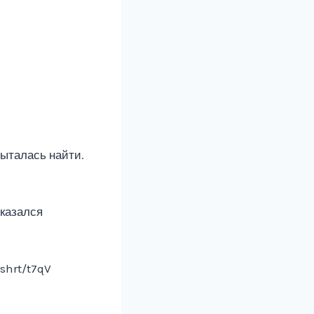
пыталась найти.
оказался
shrt/t7qV