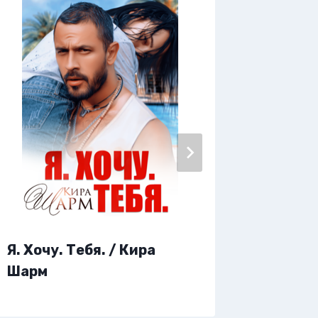
Я. Изм
Я. Хочу. Тебя. / Кира
Крамо
Шарм