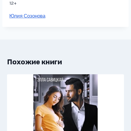
12+
Метки
Юлия Созонова
записи:
Похожие книги