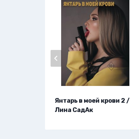
Янтарь в моей крови 2 /
… /
Лина СадАк