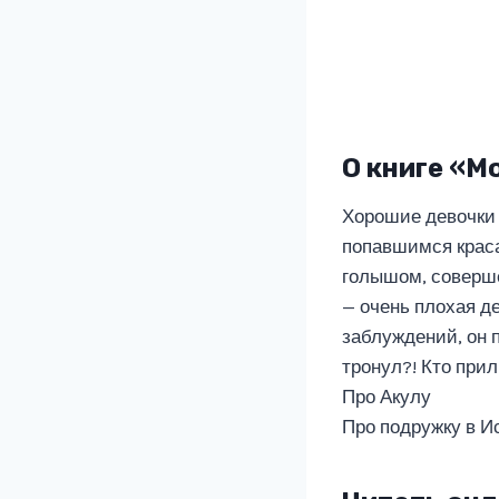
О книге «М
Хорошие девочки 
попавшимся краса
голышом, совершен
— очень плохая де
заблуждений, он 
тронул?! Кто при
Про Акулу
Про подружку в И