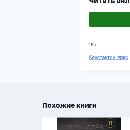
Читать онл
18+
Метки
Константин Фрес
записи:
Похожие книги