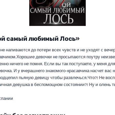
ой самый любимый Лось»
не напиваются до потери всех чувств и не уходят с вече
вчиком.Хорошие девочки не просыпаются поутру неизве
но ничего не помня. Если вы так поступаете, у меня для
вочка. И у вчерашнего знакомого-красавчика насчет вас н
подцепил пьяную девицу чтобы развлечься.Что?! Не восп
личная девушка в беспомощном состоянии?! Ну и олень т
спании