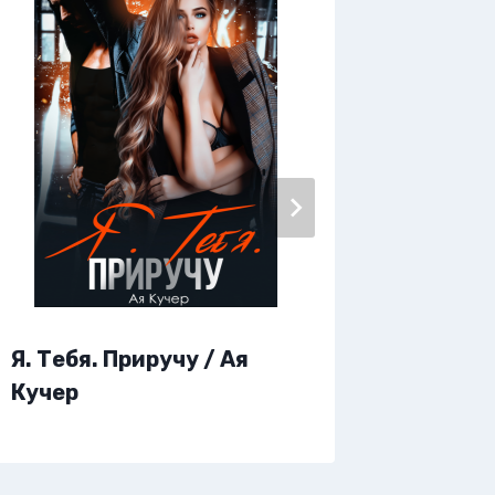
Я. Тебя. Приручу / Ая
Я. Теб
Кучер
Ольга 