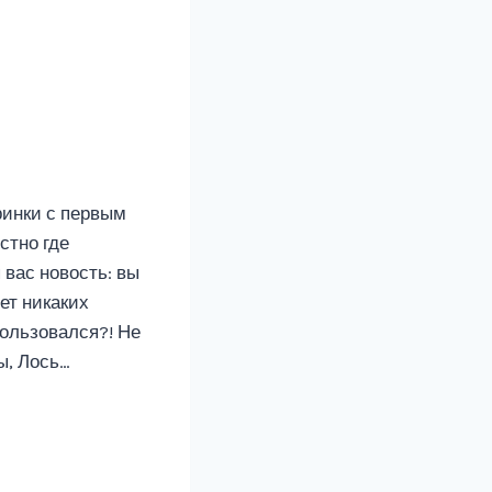
ринки с первым
стно где
 вас новость: вы
ет никаких
ользовался?! Не
ы, Лось…