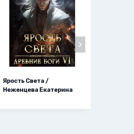
Ярость Света /
Ярмарк
Неженцева Екатерина
Фарди