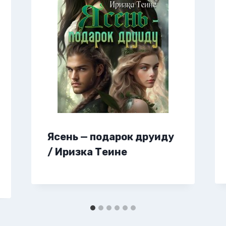
Ясень — подарок друиду
/ Иризка Теине