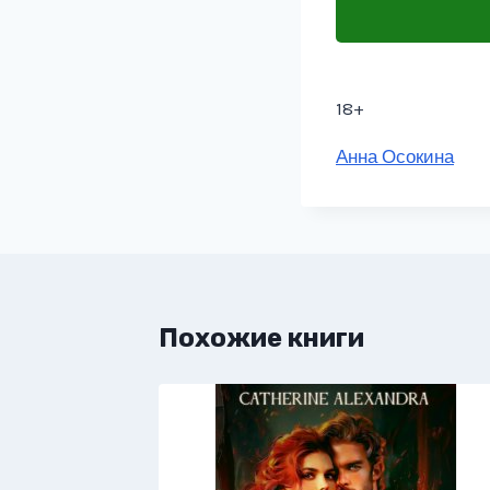
18+
Метки
Анна Осокина
записи:
Похожие книги