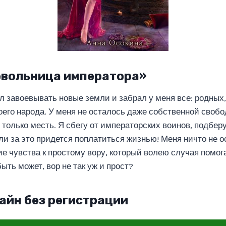
евольница императора»
 завоевывать новые земли и забрал у меня все: родных,
оего народа. У меня не осталось даже собственной свобо
только месть. Я сбегу от императорских воинов, подберу
ли за это придется поплатиться жизнью! Меня ничто не о
е чувства к простому вору, который волею случая помога
быть может, вор не так уж и прост?
айн без регистрации