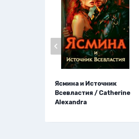
Ясмина и Источник
онов 2.
Всевластия / Catherine
 /
Alexandra