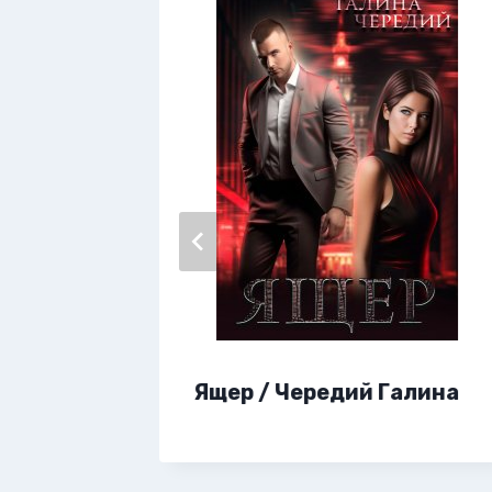
ари
Ящер / Чередий Галина