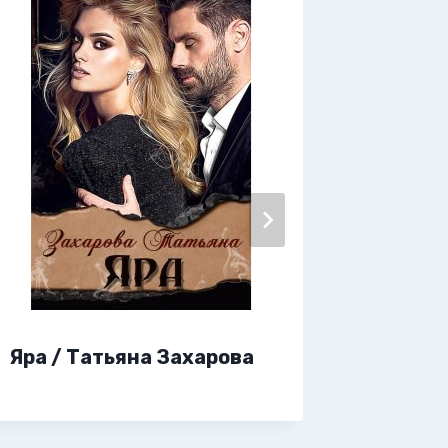
Янтарь
Яра / Татьяна Захарова
Лина 