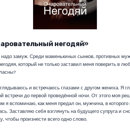
чаровательный негодяй»
 надо замуж. Среди маменькиных сынков, противных муж
егодяя, который не только заставил меня поверить в люб
гласны?
лядываюсь и встречаюсь глазами с другом жениха. Я гля
вой встречи до первой проведённой ночи. От этого моя р
ом я вспоминаю, как меня предал он, мужчина, в которого
сь. Заставляю себя взглянуть на будущего супруга и сно
у, чтобы произнести всего одно слово.