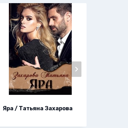
Янтарь
Яра / Татьяна Захарова
Лина 