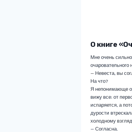
О книге «О
Мне очень сильно
очаровательного н
— Невеста, вы со
На что?
Я непонимающе ог
вижу все: от пер
испаряется, а пот
дурости втрескала
холодному взгляд
— Согласна.