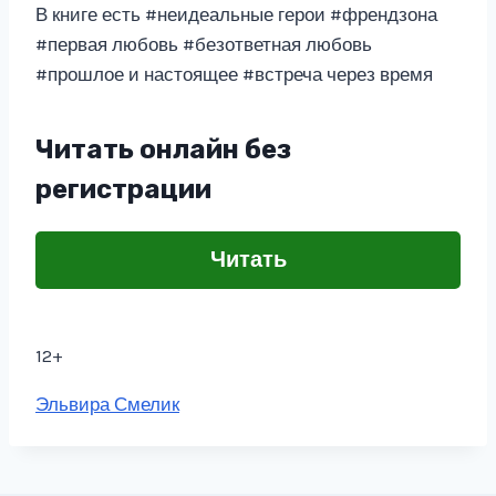
В книге есть #неидеальные герои #френдзона
#первая любовь #безответная любовь
#прошлое и настоящее #встреча через время
Читать онлайн без
регистрации
Читать
12+
Метки
Эльвира Смелик
записи: