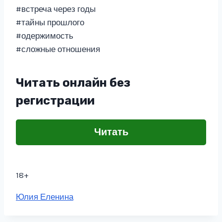
#встреча через годы
#тайны прошлого
#одержимость
#сложные отношения
Читать онлайн без
регистрации
Читать
18+
Метки
Юлия Еленина
записи: