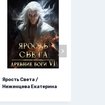
Ярость Света /
Ярмарк
Неженцева Екатерина
Фарди