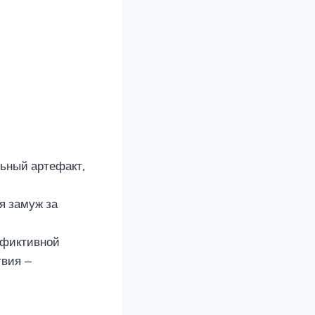
льный артефакт,
я замуж за
 фиктивной
твия —