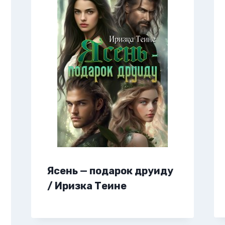
Ясень — подарок друиду
/ Иризка Теине