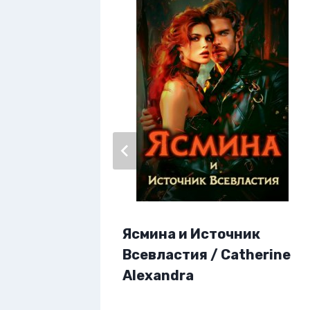
Ясмина и Источник
онов 2.
Всевластия / Catherine
 /
Alexandra